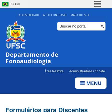
BRASIL
Simplifique!
ACESSIBILIDADE
ALTO CONTRASTE
MAPA DO SITE
Comunica BR
Participe
Acesso à informação
Legislação
Departamento de
Canais
Fonoaudiologia
Área Restrita
Administradores do Site
MENU
Formulários para Discentes