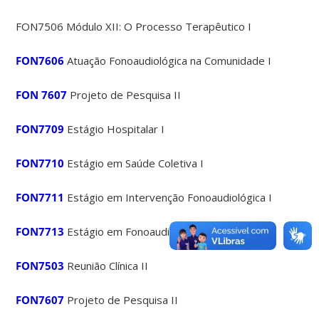
FON7506 Módulo XII: O Processo Terapêutico I
FON7606
Atuação Fonoaudiológica na Comunidade I
FON 7607
Projeto de Pesquisa II
FON7709
Estágio Hospitalar I
FON7710
Estágio em Saúde Coletiva I
FON7711
Estágio em Intervenção Fonoaudiológica I
FON7713
Estágio em Fonoaudiologia Ambulatorial II
FON7503
Reunião Clínica II
FON7607
Projeto de Pesquisa II