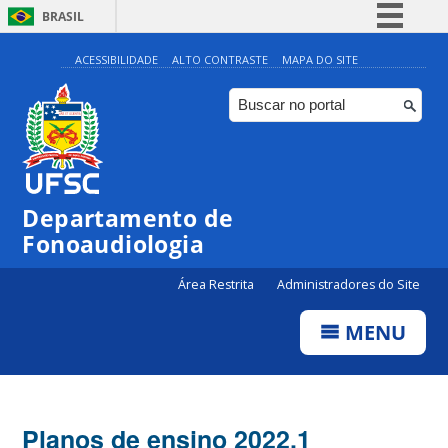
BRASIL
Simplifique!
ACESSIBILIDADE
ALTO CONTRASTE
MAPA DO SITE
Comunica BR
Participe
Acesso à informação
Legislação
Departamento de
Canais
Fonoaudiologia
Área Restrita
Administradores do Site
MENU
Planos de ensino 2022.1