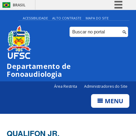
BRASIL
Simplifique!
ACESSIBILIDADE
ALTO CONTRASTE
MAPA DO SITE
Comunica BR
Participe
Acesso à informação
Legislação
Departamento de
Canais
Fonoaudiologia
Área Restrita
Administradores do Site
MENU
QUALIFON JR.