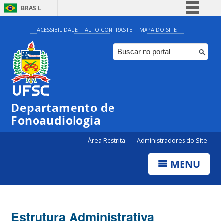
BRASIL
Simplifique!
ACESSIBILIDADE
ALTO CONTRASTE
MAPA DO SITE
Comunica BR
Participe
Acesso à informação
Legislação
Departamento de
Canais
Fonoaudiologia
Área Restrita
Administradores do Site
MENU
Estrutura Administrativa