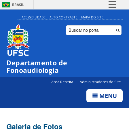
BRASIL
Simplifique!
ACESSIBILIDADE
ALTO CONTRASTE
MAPA DO SITE
Comunica BR
Participe
Acesso à informação
Legislação
Departamento de
Canais
Fonoaudiologia
Área Restrita
Administradores do Site
MENU
Galeria de Fotos