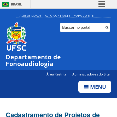
BRASIL
Simplifique!
ACESSIBILIDADE
ALTO CONTRASTE
MAPA DO SITE
Comunica BR
Participe
Acesso à informação
Legislação
Departamento de
Canais
Fonoaudiologia
Área Restrita
Administradores do Site
MENU
Cadastramento de Projetos de