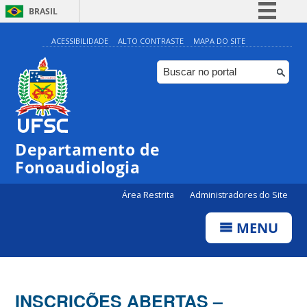
BRASIL
Simplifique!
ACESSIBILIDADE
ALTO CONTRASTE
MAPA DO SITE
Comunica BR
Participe
Acesso à informação
Legislação
Departamento de
Canais
Fonoaudiologia
Área Restrita
Administradores do Site
MENU
INSCRIÇÕES ABERTAS –