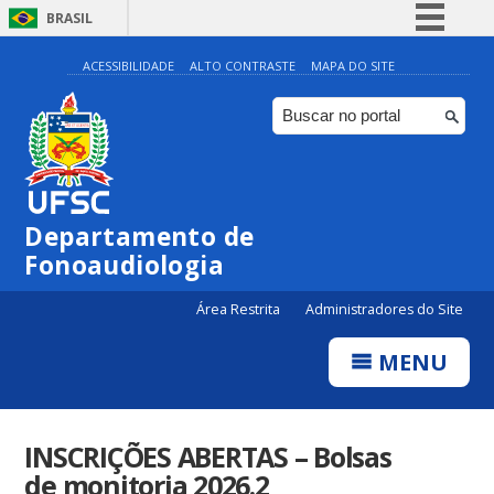
BRASIL
Simplifique!
ACESSIBILIDADE
ALTO CONTRASTE
MAPA DO SITE
Comunica BR
Participe
Acesso à informação
Legislação
Departamento de
Canais
Fonoaudiologia
Área Restrita
Administradores do Site
MENU
INSCRIÇÕES ABERTAS – Bolsas
de monitoria 2026.2