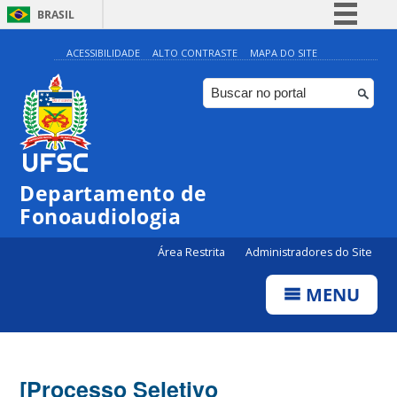
BRASIL
Simplifique!
ACESSIBILIDADE
ALTO CONTRASTE
MAPA DO SITE
Comunica BR
Participe
Acesso à informação
Legislação
Departamento de
Canais
Fonoaudiologia
Área Restrita
Administradores do Site
MENU
[Processo Seletivo