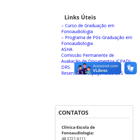
Links Úteis
– Curso de Graduação em
Fonoaudiologia
– Programa de Pós-Graduação em
Fonoaudiologia
ASHA
Comissão Permanente de
Avaliação de Documentos (CPAD)
DRS
Reservas de espaço físico CCS
CONTATOS
Clínica-Escola de
Fonoaudiologia:
48 3721-6111