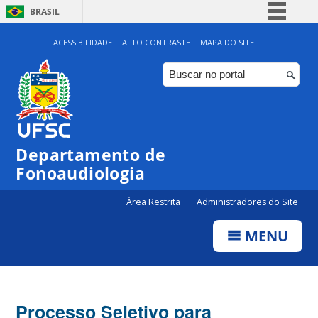
BRASIL
Simplifique!
ACESSIBILIDADE
ALTO CONTRASTE
MAPA DO SITE
Comunica BR
Participe
Acesso à informação
Legislação
Departamento de
Canais
Fonoaudiologia
Área Restrita
Administradores do Site
MENU
Processo Seletivo para