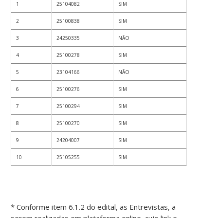
1
25104082
SIM
2
25100838
SIM
3
24250335
NÃO
4
25100278
SIM
5
23104166
NÃO
6
25100276
SIM
7
25100294
SIM
8
25100270
SIM
9
24204007
SIM
10
25105255
SIM
* Conforme item 6.1.2 do edital, as Entrevistas, a
serem realizadas em plataforma online, cujo link e