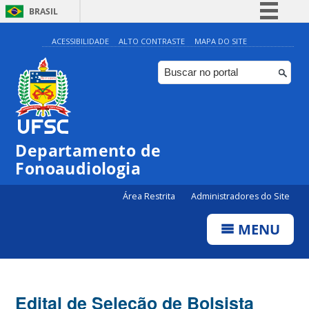
BRASIL
Simplifique!
ACESSIBILIDADE
ALTO CONTRASTE
MAPA DO SITE
Comunica BR
Participe
Acesso à informação
Legislação
Departamento de
Canais
Fonoaudiologia
Área Restrita
Administradores do Site
MENU
Edital de Seleção de Bolsista