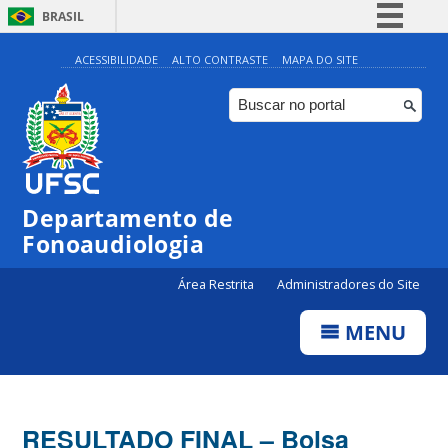
BRASIL
Simplifique!
ACESSIBILIDADE
ALTO CONTRASTE
MAPA DO SITE
Comunica BR
Participe
Acesso à informação
Legislação
Departamento de
Canais
Fonoaudiologia
Área Restrita
Administradores do Site
MENU
RESULTADO FINAL – Bolsa