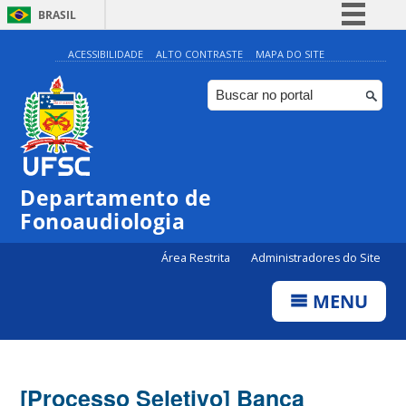
BRASIL
Simplifique!
ACESSIBILIDADE
ALTO CONTRASTE
MAPA DO SITE
Comunica BR
Participe
Acesso à informação
Legislação
Departamento de
Canais
Fonoaudiologia
Área Restrita
Administradores do Site
MENU
[Processo Seletivo] Banca